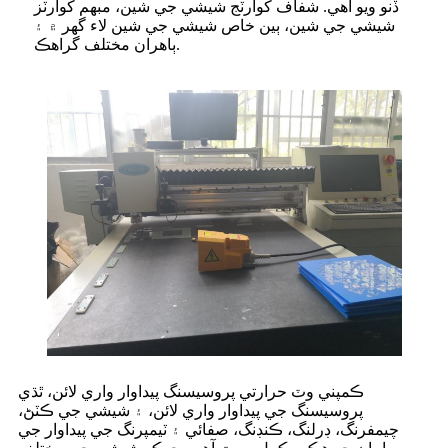
ڏنو ويو آهي. شفاف کوارٽج شيشي جي شين، مبهم کوارٽز
شيشي جي شين، ٻين خاص شيشي جي شين لاء گهر ۾ ۽
ٻاهران مختلف گراهڪ.
ڪمپني وٽ حرارتي پروسيسنگ پيداوار واري لائن، ٿڌي
پروسيسنگ جي پيداوار واري لائن، ۽ شيشي جي ڪٽڻ،
چيمفرنگ، ڊرلنگ، ڪنڊنگ، صفائي ۽ ٽيمپرنگ جي پيداوار جي