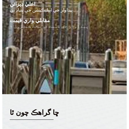
اعليٰ ڊيزائن
پيداوار جي ايپليڪيشن جي بنياد تي
مقابلي واري قيمت
پيداوار جي قيمت جي سخت ڪنٽرول ۾
ڇا گراهڪ چون ٿا