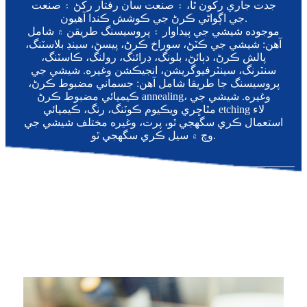
جدت جاري رکون ٿا، ۽ صنعت سان رفتار رکڻ ۽ صنعت
جي اڳواڻي ڪرڻ جي ڪوشش ڪندا آهيون.
موجوده شيشي جي پيداوار ۽ پروسيسنگ طريقن ۾ شامل
آهن: شيشي جي ڪٽڻ، سوراخ ڪرڻ، پيسڻ، سينڊ بلاسٽنگ،
پالش ڪرڻ، دٻائڻ، بلونگ، ڊرائنگ، رولنگ، ڪاسٽنگ،
سنٽرنگ، سينٽرفيوگريشن، انجيڪشن وغيره. شيشي جي
پروسيسنگ جا طريقا شامل آهن: جسماني مضبوط ڪرڻ،
ڪيميائي مضبوط ڪرڻ annealing، وغيره. شيشي جي
مٿاڇري ويڪيوم ڪوٽنگ، رنگ، ڪيميائي etching لاء
استعمال ڪري سگهجي ٿو، پرت، وغيره مختلف شيشي جي
وچ ۾ سيل ڪري سگهجي ٿو.