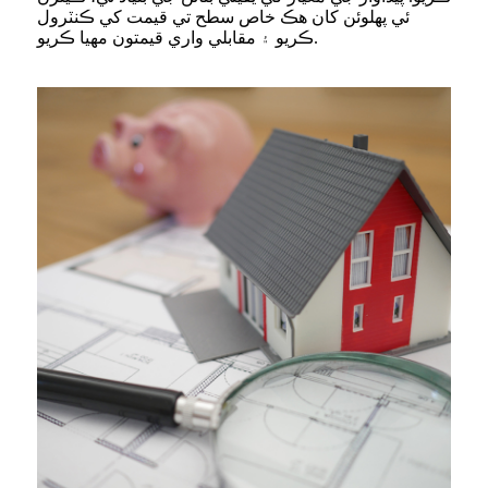
ئي پهلوئن کان هڪ خاص سطح تي قيمت کي ڪنٽرول
ڪريو ۽ مقابلي واري قيمتون مهيا ڪريو.