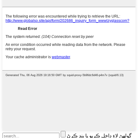
ڳولهڻ لاءِ داخل ڪريو يا بند ڪرڻ