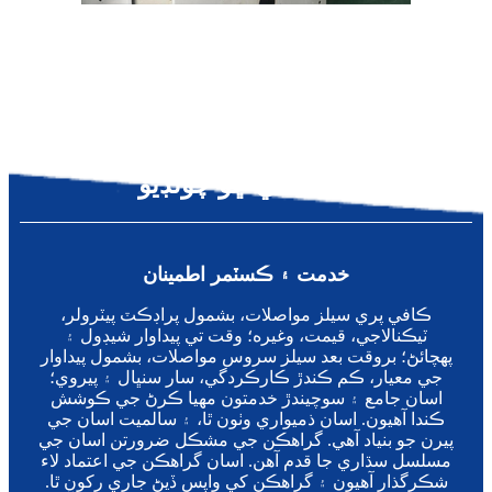
اسان کي ڇو چونڊيو
خدمت ۽ ڪسٽمر اطمينان
ڪافي پري سيلز مواصلات، بشمول پراڊڪٽ پيٽرولر،
ٽيڪنالاجي، قيمت، وغيره؛ وقت تي پيداوار شيڊول ۽
پهچائڻ؛ بروقت بعد سيلز سروس مواصلات، بشمول پيداوار
جي معيار، ڪم ڪندڙ ڪارڪردگي، سار سنڀال ۽ پيروي؛
اسان جامع ۽ سوچيندڙ خدمتون مهيا ڪرڻ جي ڪوشش
ڪندا آهيون. اسان ذميواري وٺون ٿا، ۽ سالميت اسان جي
پيرن جو بنياد آهي. گراهڪن جي مشڪل ضرورتن اسان جي
مسلسل سڌاري جا قدم آهن. اسان گراهڪن جي اعتماد لاء
شڪرگذار آهيون ۽ گراهڪن کي واپس ڏيڻ جاري رکون ٿا.