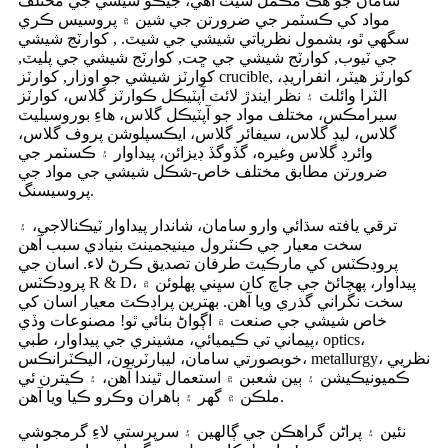
سامان جو هڪ مڪمل سيٽ آهي، جيڪو شيشي جي مختلف
مواد کي ڪسٽمر جي ضرورتن جي شين ۾ پروسيس ڪري
سگهي ٿو، بشمول نظرياتي شيشي جي شيٽ. , کوارٽج شيشي
جي ٽيوب, کوارٽج شيشي جي ڇت, کوارٽج شيشي جي پليٽ,
کوارٽز شيشي جو اوزار, کوارٽز crucible, کوارٽز هيٽر، انفراريڊ،
الٽرا وائلٽ ۽ نظر ايندڙ لائٽ آپٽيڪل ڪوارٽز گلاس، کوارٽز
سيرامڪس، مختلف مواد جو آپٽيڪل گلاس، هاءِ بوروسيليٽ
گلاس، ليڊ گلاس، سيفائر گلاس، ايڪسپلوشن پروف گلاس،
وائرڊ گلاس وغيره، گڏوگڏ ڊيزائن، پيداوار ۽ ڪسٽمر جي
ضرورتن مطابق مختلف خاص-شڪل شيشي جي مواد جي
پروسيسنگ.
ترقي يافته سڌائي وارو سامان، شاندار پيداوار ٽيڪنالاجي، ۽
سخت معيار جي ڪنٽرول مينيجمينٽ بنيادي سبب آهن
پروڊڪٽس کي مارڪيٽ طرفان تصديق ڪرڻ لاء. اسان جي
پروڊڪٽس R & D، پيداوار، پهچائڻ جي جاچ کان سڀني پهلوئن ۾
سخت نگراني گذري ويا آهن. بهترين پراڊڪٽ معيار اسان کي
خاص شيشي جي صنعت ۾ اڳواڻ بنائي ٿو! مصنوعات وڏي
پيماني تي ڪيميائي، مشينري جي پيداوار، طبي، optics،
خوبصورتي سامان، ليبارٽريون، اليڪٽرانڪس، metallurgy، نظريي
ڪميونيڪيشن ۽ ٻين شعبن ۾ استعمال ٿيندا آهن، ۽ ڪيترن ئي
ملڪن ۾ گهر ۽ ٻاهران وڪرو ڪيا ويا آهن.
نئين ۽ پراڻن گراهڪن جي ڳالهين ۽ سرپرستي لاءِ گرمجوشي