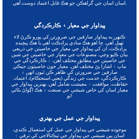
اسان اسان جي گراهڪن جو هڪ قابل اعتماد دوست آهي.
پيداوار جي معيار ۽ ڪارڪردگي
ڪنهن به پيداوار صارفين جي ضرورتن کي پورو ڪرڻ لاء
ٺهيل آهي. ڇا اهو هڪ سادي پراڊڪٽ آهي يا هڪ پيچيده
پراڊڪٽ، ان کي پيداوار جي معيار جي خاصيتن جي ذريعي
بيان ڪيو وڃي. مصنوعات جي معيار جي خاصيتن جي شين
جي خاصيتن جي مطابق مختلف آهن، ۽ ڪارڪردگي جي
ماپ ۽ اشارا پڻ مختلف آهن. معيار جون خاصيتون جيڪي
صارفين جي ضرورتن کي ظاهر ڪن ٿيون انهن ۾
ڪارڪردگي، خدمت جي زندگي (يعني استحڪام)، اعتماد،
حفاظت، موافقت ۽ معيشت شامل آهن. بهترين پيداوار جي
معيار اسان کي خاص شيشي جي صنعت ۾ هڪ اڳواڻ بڻائي
ٿو!
پيداوار جي عمل جي بهتري
موجوده شيشي جي پيداوار جي عمل کي استعمال ڪندي،
اسان ٻين شيشي جي پيداوار جي ٽيڪنالاجي کي ترقي ۽