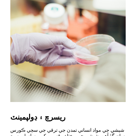
ريسرچ ۽ ڊولپمينٽ
شيشي جي مواد انساني تمدن جي ترقي جي سڄي ڪورس
سان گڏ آهن. شيشي جي مختلف قسمن کي مسلسل وسيع