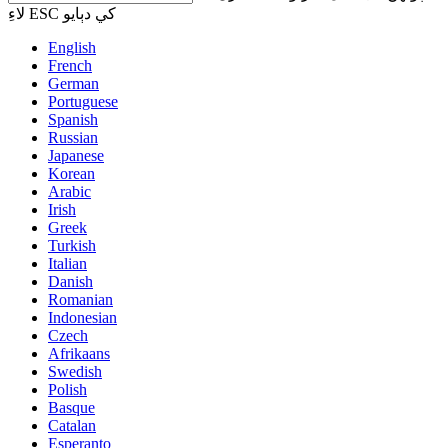
لاءِ ESC کي دٻايو
English
French
German
Portuguese
Spanish
Russian
Japanese
Korean
Arabic
Irish
Greek
Turkish
Italian
Danish
Romanian
Indonesian
Czech
Afrikaans
Swedish
Polish
Basque
Catalan
Esperanto