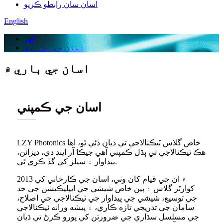
اسان سان رابطو ڪريو
English
گهر
اسان جي باري ۾
اسان جي باري ۾
اسان جي ڪمپني
LZY Photonics خاص گلاس ٽيڪنالاجي تي ڌيان ڏئي ٿو، اها
هڪ ٽيڪنالاجي تي ٻڌل ڪمپني آهي جيڪا آر اينڊ ڊي، ڊيزائن،
پيداوار ۽ سيلز کي گڏ ڪري ٿي.
2013 ۾ ان جي قيام کان وٺي، اسان جي ڪارخاني کي
کوارٽز گلاس ۽ ٻين خاص شيشي جي ايپليڪيشن جي حد
جي توسيع، شيشي جي پيداوار جي ٽيڪنالاجي جي اصلاح،
سامان جي تدريجي تازه ڪاري، ۽ پيشه ورانه ٽيڪنالاجي
جي مسلسل سڌاري جي ضرورتن کي پورو ڪرڻ تي ڌيان