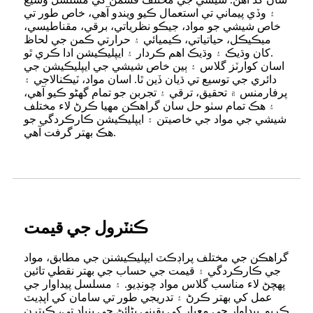
۽ وڏي پيماني تي استعمال ڪيو ويندو آهي، خاص طور تي
خاص شيشي جو مواد، جيڪو نظرياتي، برقي، مقناطيسي،
ميڪيڪل، حياتياتي، ڪيميائي ۽ حرارتي ڪمن جي لحاظ
کان وڌيڪ ۽ وڌيڪ اهم ڪردار ۽ ايپليڪيشن ادا ڪري ٿو.
اسان کوارٽز گلاس ۽ ٻين خاص شيشي جي ايپليڪيشن جي
دائري جي توسيع تي ڌيان ڏين ٿا. اسان مواد، ٽيڪنالاجي ۽
پرفارمنس ۾ تحقيق، ترقي ۽ تجربن جو تمام گهڻو ڪيو آهي،
۽ هڪ تمام سٺو حل سان گراهڪن مهيا ڪرڻ لاء مختلف
شيشي جي مواد جي خاصيتن ۽ ايپليڪيشن ڪارڪردگي جو
هڪ بهتر گرفت آهي.
ڪنٽرول جي قيمت
گراهڪن جي مختلف پراڊڪٽ ايپليڪيشنن جي مطابق، مواد
جي ڪارڪردگي ۽ قيمت جي حساب جي بهتر نقطي تائين
پهچڻ لاء مناسب گلاس مواد چونڊيو. ۽ مسلسل پيداوار جي
عمل کي بهتر ڪرڻ ۽ تدريجي طور تي سامان کي اپڊيٽ
ڪريو. پيداوار جي معيار کي يقيني بڻائڻ جي بنياد تي، ڪيترن