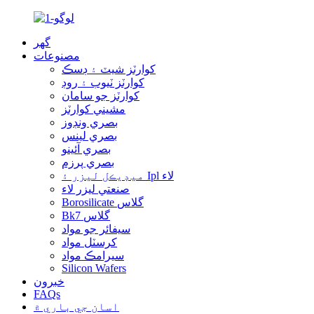
گهر
مصنوعات
کوارٽز شيٽ ۽ ڊسڪ
کوارٽز ٽيوب ۽ روڊ
کوارٽز جو سامان
مشيني کوارٽز
بصري ونڊوز
بصري لينس
بصري آئينو
بصري پرزم
ميڊيڪل ليزر ۽ Ipl لاء
صنعتي ليزر لاء
Borosilicate گلاس
Bk7 گلاس
سيفائر جو مواد
کرسٽل مواد
سيرامڪ مواد
Silicon Wafers
خبرون
FAQs
اسان جي باري ۾