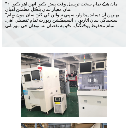
"مان هڪ تمام سخت ترسيل وقت پيش ڪيو، انهن اهو ڪيو، ۽
مان معيار سان بلڪل مطمئن آهيان.
"بهترين آن ڊيمانڊ پيداوار، سڀني سوالن کي کڻڻ سان مون تمام
سنجيدگي سان اٿاريو، ۽ انسپيڪشن رپورٽ تمام تفصيلي آهي.
تمام محفوظ پيڪنگنگ، ڪو به نقصان نه، توهان جي مهرباني