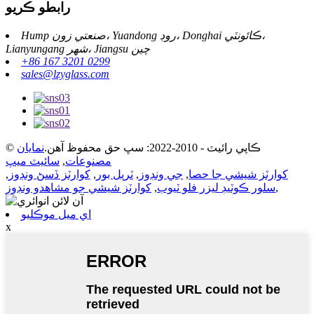
رابطو ڪريو
Hump ​​صنعتي زون، Yuandong روڊ، Donghai ڪائونٽي،
Lianyungang شهر، Jiangsu چين
+86 167 3201 0299
sales@lzyglass.com
© ڪاپي رائيٽ - 2010-2022: سڀ حق محفوظ آهن.
نمايان
مصنوعات
,
سائيٽ ميپ
کوارٽز شيشي جا حصا
,
جي ونڊوز
,
ٽرپل بور
,
کوارٽز ڏسڻ ونڊوز
,
,
سلور ڪوٽيڊ ليزر فلو ٽيوب
,
کوارٽز شيشي جو مشاهدو ونڊوز
اي ميل موڪليو
x