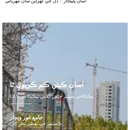
سان ڀليڪار ۽ دل جي گهراين سان مهرباني!
اسان ڪيئن ڪم ڪريون ٿا
LZY ٽيڪنالاجي سينٽر خاص گلاس ٽيڪنالاجي
جامع غور ويچار
ڪسٽمر جي نقطي نظر کان