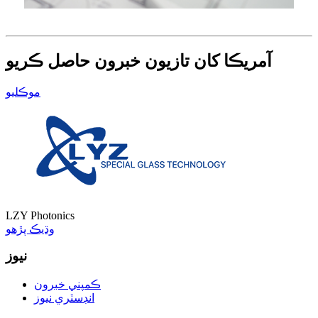
آمريڪا کان تازيون خبرون حاصل ڪريو
موڪليو
LZY Photonics
وڌيڪ پڙهو
نيوز
ڪمپني خبرون
انڊسٽري نيوز