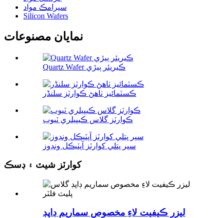
سيرامڪ مواد
Silicon Wafers
نمايان مصنوعات
Quartz Wafer ڪيريئر ٻيڙي
ڪسٽمائيز ٺاھڻ ڪوارٽز سلنڈر
ڪوارٽز گلاس ڪيپيلري ٽيوب
سپر پتلي کوارٽز آپٽيڪل ونڊوز
کوارٽز شيٽ ۽ ڊسڪ
ليزر ڪيفيت لاءِ مخصوص سماريم ڊاپڊ