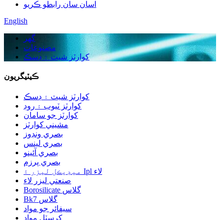
اسان سان رابطو ڪريو
English
گهر
مصنوعات
کوارٽز شيٽ ۽ ڊسڪ
ڪيٽيگريون
کوارٽز شيٽ ۽ ڊسڪ
کوارٽز ٽيوب ۽ روڊ
کوارٽز جو سامان
مشيني کوارٽز
بصري ونڊوز
بصري لينس
بصري آئينو
بصري پرزم
ميڊيڪل ليزر ۽ Ipl لاء
صنعتي ليزر لاء
Borosilicate گلاس
Bk7 گلاس
سيفائر جو مواد
کرسٽل مواد