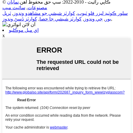
© ڪاپي رائيٽ - 2010-2022: سڀ حق محفوظ آهن.
نمايان
مصنوعات
,
سائيٽ ميپ
سلور ڪوٽيڊ ليزر فلو ٽيوب
,
کوارٽز شيشي جو مشاهدو ونڊوز
,
ٽرپل
,
بور
,
جي ونڊوز
,
کوارٽز شيشي جا حصا
,
کوارٽز ڏسڻ ونڊوز
اي ميل موڪليو
x