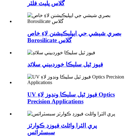
گلاس پليٽ فلٽر
بصري شيشي جي ايپليڪيشنن لاءِ خاص
Borosilicate گلاس
فيوز ٿيل سليڪا خوردبيني سلائڊ
UV فيوز ٿيل سليڪا ونڊوز لاءِ Optics
Precision Applications
پري الٽرا وائلٽ فيوزڊ ڪوارٽز
سبسٽراٽس