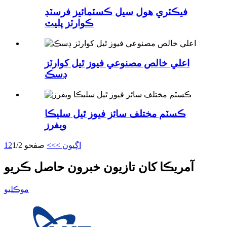
فيڪٽري هول سيل ڪسٽمائيز فرسٽڊ
ڪوارٽز پليٽ
اعلي خالص مصنوعي فيوز ٿيل کوارٽز
ڊسڪ
ڪسٽم مختلف سائز فيوز ٿيل سليڪا
ويفرز
اڳيون >
>>
صفحو 1/2
2
1
آمريڪا کان تازيون خبرون حاصل ڪريو
موڪليو