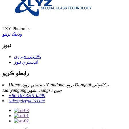
LZY Photonics
وڌيڪ پڙهو
نيوز
ڪمپني خبرون
انڊسٽري نيوز
رابطو ڪريو
Hump ​​صنعتي زون، Yuandong روڊ، Donghai ڪائونٽي،
Lianyungang شهر، Jiangsu چين
+86 167 3201 0299
sales@lzyglass.com