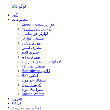
گهر
مصنوعات
کوارٽز شيٽ ۽ ڊسڪ
کوارٽز ٽيوب ۽ روڊ
کوارٽز جو سامان
مشيني کوارٽز
بصري ونڊوز
بصري لينس
بصري آئينو
بصري پرزم
ميڊيڪل ليزر ۽ Ipl لاء
صنعتي ليزر لاء
Borosilicate گلاس
Bk7 گلاس
سيفائر جو مواد
کرسٽل مواد
سيرامڪ مواد
Silicon Wafers
خبرون
FAQs
اسان جي باري ۾