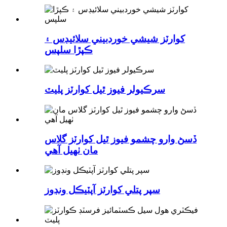
کوارٽز شيشي خوردبيني سلائيڊس ۽
ڪپڙا سلپس
سرڪيولر فيوز ٿيل کوارٽز پليٽ
ڏسڻ وارو چشمو فيوز ٿيل کوارٽز گلاس
مان ٺهيل آهي
سپر پتلي کوارٽز آپٽيڪل ونڊوز