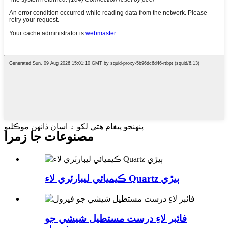
پنهنجو پيغام هتي لکو ۽ اسان ڏانهن موڪليو
مصنوعات جا زمرا
ڪيميائي ليبارٽري لاء Quartz ٻيڙي
فائبر لاءِ درست مستطيل شيشي جو