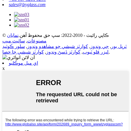
sales@lzyglass.com
© ڪاپي رائيٽ - 2010-2022: سڀ حق محفوظ آهن.
نمايان
مصنوعات
,
سائيٽ ميپ
ٽرپل بور
,
جي ونڊوز
,
کوارٽز شيشي جو مشاهدو ونڊوز
,
سلور ڪوٽيڊ
,
ليزر فلو ٽيوب
,
کوارٽز ڏسڻ ونڊوز
,
کوارٽز شيشي جا حصا
اي ميل موڪليو
x