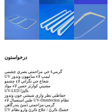
درخواستون
گرميءَ جي مزاحمتي بصري چشمي
UV لیمپ لاء سامهون ونڊوز
شعاع جي نگراني لاءِ چشمو
مشيني کوارٽز حصن لاء مواد
UV-LED ڪپڙا
حفاظتي نظر واري شيشي جون ونڊوز
طبي استعمال لاء UV-Disinfection نظام
گرمي-مزاحمتي ڏسڻ بندرگاهن
UV خشڪ ڪرڻ / علاج ڪرڻ وارو نظام