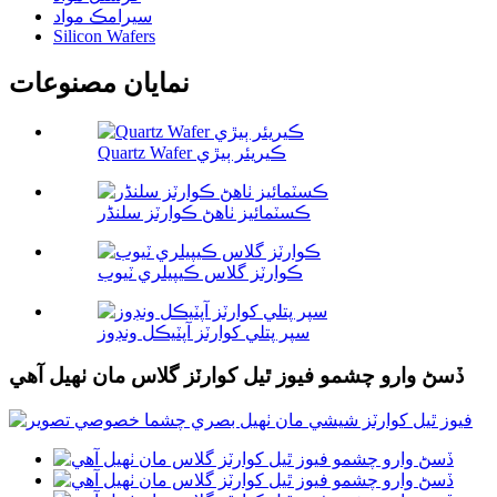
سيرامڪ مواد
Silicon Wafers
نمايان مصنوعات
Quartz Wafer ڪيريئر ٻيڙي
ڪسٽمائيز ٺاھڻ ڪوارٽز سلنڈر
ڪوارٽز گلاس ڪيپيلري ٽيوب
سپر پتلي کوارٽز آپٽيڪل ونڊوز
ڏسڻ وارو چشمو فيوز ٿيل کوارٽز گلاس مان ٺهيل آهي