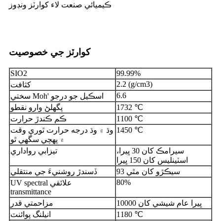
ڪيميائي صنعت لاء کوارٽز ونڊوز
کوارٽز جي خصوصيت
SIO2
99.99%
2.2 (g/cm3)
کثافت
6.6
سختي Moh' اسڪيل جو درجو
1732 ℃
پگھلڻ وارو نقطو
1100 ℃
ڪم ڪندڙ حرارت
1450 ℃
وڌ ۾ وڌ درجه حرارت ٿوري وقت
۾ پهچي سگهي ٿو
سيرامڪ کان 30 ڀيرا،
تيزابي رواداري
اسٽينلیس کان 150 ڀيرا
93 سيڪڙو کان مٿي
ڏسندڙ روشنيءَ جي منتقلي
80%
UV spectral علائقي
transmittance
10000 ڀيرا عام شيشي کان
مزاحمتي قدر
1180 ℃
انيلنگ پوائنٽ