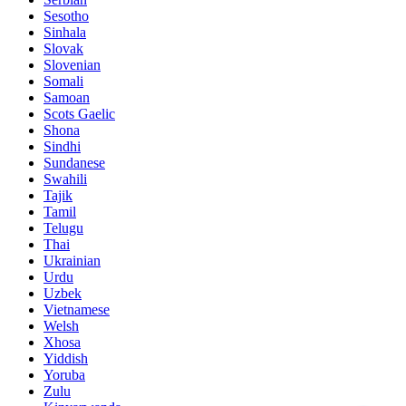
Sesotho
Sinhala
Slovak
Slovenian
Somali
Samoan
Scots Gaelic
Shona
Sindhi
Sundanese
Swahili
Tajik
Tamil
Telugu
Thai
Ukrainian
Urdu
Uzbek
Vietnamese
Welsh
Xhosa
Yiddish
Yoruba
Zulu