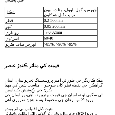
اعلي پاڪائي.
چورس، گول، اوول، مثلث، ٻيون
شڪل
ترتيب ڏنل شڪلون
0.2-500mm
قطر
0.05-200mm
ٿلهو
+/-0.02mm
رواداري
60/40
ايس/ڊي
>85%، >90% >95%
ايپرچر صاف ڪريو
قيمت کي متاثر ڪندڙ عنصر
هڪ ڪاريگر جي طور تي امير پروسيسنگ تجربو سان، اسان
گراهڪن جي نقطه نظر کان سوچيو ۽ مناسب شين کي مهيا
ڪرڻ جي ڪوشش ڪنداسين.
ٿي سگهي ٿو ته اسان جي قيمت بهترين نه آهي، پر اسان جي
پروڊڪٽس توهان جي محفوظ پسند هجڻ ضروري آهي.
هيٺ ڏنل اقتباس تي اثر پوندو.
خام مال: ڪوارٽز گلاس الٽرا وائلٽ ڪوارٽز (JGS1)، پري