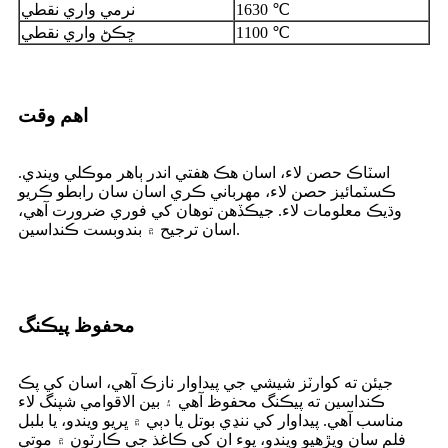
1630 ℃
نرمي واري نقطي
1100 ℃
ڇڪڻ واري نقطي
اهم وقت
اسٽاڪ حصن لاء، اسان هڪ هفتي اندر ٻاهر موڪلي ويندي.
ڪسٽمائيز حصن لاء، مهرباني ڪري اسان سان رابطو ڪريو
وڌيڪ معلومات لاء. جيڪڏهن توهان کي فوري ضرورت آهي،
اسان ترجيح ۾ بندوبست ڪنداسين.
محفوظ پيڪنگ
جيئن ته کوارٽز شيشي جي پيداوار نازڪ آهي، اسان کي پڪ
ڪنداسين ته پيڪنگ محفوظ آهي ۽ بين الاقوامي شپنگ لاء
مناسب آهي. پيداوار کي ننڍي بوتل يا دٻي ۾ ڀريو ويندو، يا بلبل
فلم سان ويڙهيو ويندو، پوء ان کي ڪاغذ جي ڪارٽون ۾ موتي