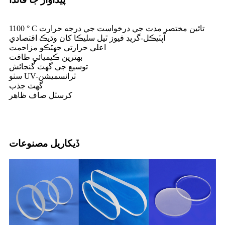
1100 ° C تائين مختصر مدت جي درخواست جي درجه حرارت
آپٽيڪل-گريڊ فيوز ٿيل سليڪا کان وڌيڪ اقتصادي
اعلي حرارتي جھٽڪو مزاحمت
بهترين ڪيميائي طاقت
توسيع جي گھٽ گنجائش
سٺو UV-ٽرانسميشن
گھٽ جذب
کرسٽل صاف ظاهر
ڏيکاريل مصنوعات