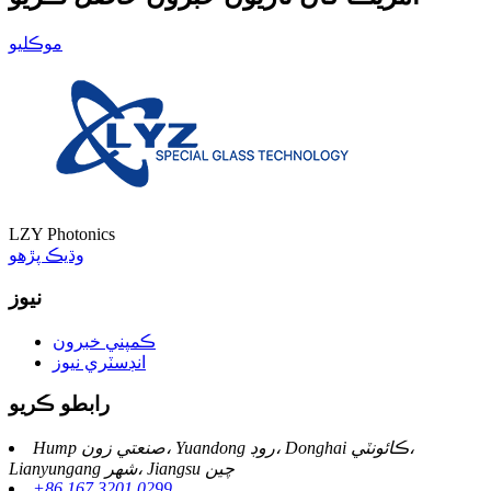
موڪليو
LZY Photonics
وڌيڪ پڙهو
نيوز
ڪمپني خبرون
انڊسٽري نيوز
رابطو ڪريو
Hump ​​صنعتي زون، Yuandong روڊ، Donghai ڪائونٽي،
Lianyungang شهر، Jiangsu چين
+86 167 3201 0299