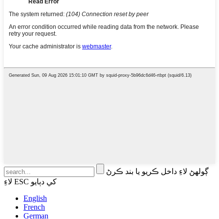
ڳولهڻ لاءِ داخل ڪريو يا بند ڪرڻ
لاءِ ESC کي دٻايو
English
French
German