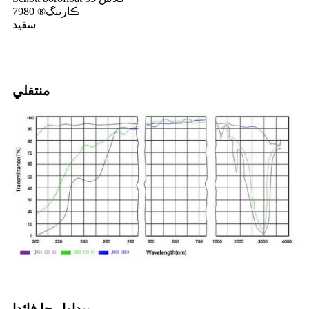
ڪارننگ® 7980
سفيد
منتقلي
پيداوار جا فائدا