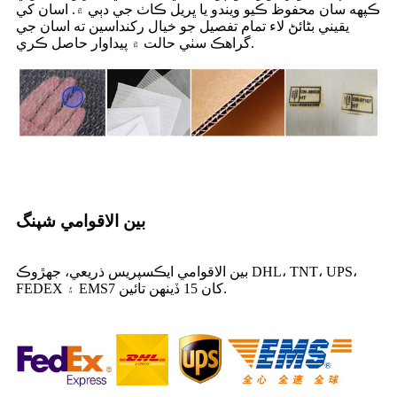
ڪپهه سان محفوظ ڪيو ويندو يا ڀريل ڪاٺ جي دٻي ۾. اسان کي
يقيني بڻائڻ لاء تمام تفصيل جو خيال رکنداسين ته اسان جي
گراهڪ سٺي حالت ۾ پيداوار حاصل ڪري.
بين الاقوامي شپنگ
بين الاقوامي ايڪسپريس ذريعي، جهڙوڪ DHL، TNT، UPS،
7 کان 15 ڏينهن تائين.
FEDEX ۽ EMS