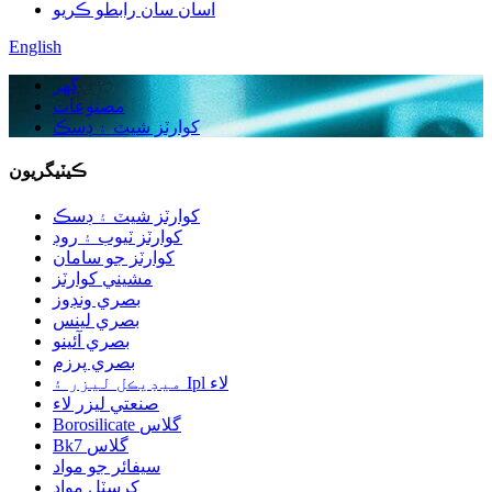
اسان سان رابطو ڪريو
English
گهر
مصنوعات
کوارٽز شيٽ ۽ ڊسڪ
ڪيٽيگريون
کوارٽز شيٽ ۽ ڊسڪ
کوارٽز ٽيوب ۽ روڊ
کوارٽز جو سامان
مشيني کوارٽز
بصري ونڊوز
بصري لينس
بصري آئينو
بصري پرزم
ميڊيڪل ليزر ۽ Ipl لاء
صنعتي ليزر لاء
Borosilicate گلاس
Bk7 گلاس
سيفائر جو مواد
کرسٽل مواد