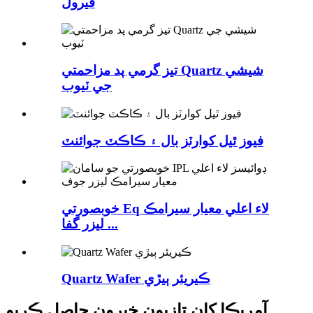
فيرول
تيز گرمي پد مزاحمتي Quartz شيشي
جي ٽيوب
فيوز ٿيل کوارٽز بال ۽ ڪاڪٽ جوائنٽ
خوبصورتي Eq لاء اعلي معيار سيرامڪ
ليزر گفا ...
Quartz Wafer ڪيريئر ٻيڙي
آمريڪا کان تازيون خبرون حاصل ڪريو