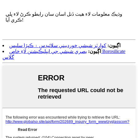
وڌيڪ معلومات لاء هيٺ ڏنل اسان سان رابطو ڪرڻ لاء ڀلي
ڪري آيا!
اڳيون:
کوارٽز شيشي خوردبيني سلائيڊس ۽ ڪپڙا سلپس
اڳيون:
بصري شيشي جي ايپليڪيشنن لاءِ خاص Borosilicate
گلاس