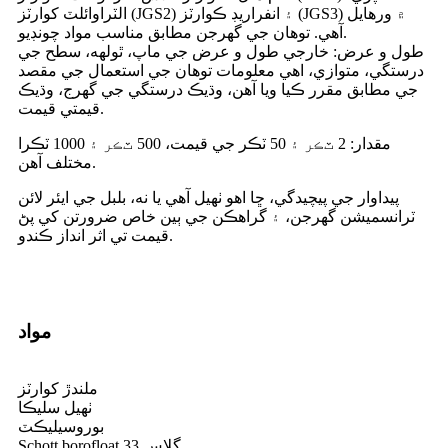
الٽراوائلٽ کوارٽز (JGS2) ۽ انفراريڊ ڪوارٽز (JGS3) ۾ ورهايل
آهي. توهان جي گهرجن مطابق مناسب مواد چونڊيو.
طول و عرض: خارجي طول و عرض جي ماپ، ٿولهه، سطح جي
درستگي، متوازي، اهي معلومات توهان جي استعمال جي مقصد
جي مطابق مقرر ڪيا ويا آهن، وڌيڪ درستگي جي گهرج، وڌيڪ
قيمتي قيمت.
مقدار: 2 ٽڪر ۽ 50 ٽڪر جي قيمت، 500 ٽڪر ۽ 1000 ٽڪرا
مختلف آهن.
پيداوار جي پيچيدگي، ڇا اهو ٺهيل آهي يا نه، بلبل جي ايئر لائن
ٽرانسميشن گهرجن، ۽ گراهڪن جي ٻين خاص ضرورتن کي پڻ
قيمت تي اثر انداز ڪندو.
مواد
ملندڙ کوارٽز
ٺهيل سليڪا
بوروسيليڪٽ
Schott borofloat 33 گلاس