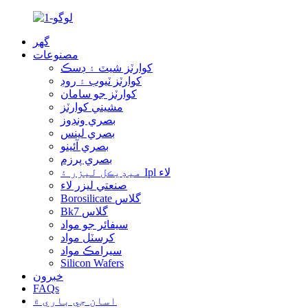
گهر
مصنوعات
کوارٽز شيٽ ۽ ڊسڪ
کوارٽز ٽيوب ۽ روڊ
کوارٽز جو سامان
مشيني کوارٽز
بصري ونڊوز
بصري لينس
بصري آئينو
بصري پرزم
ميڊيڪل ليزر ۽ Ipl لاء
صنعتي ليزر لاء
Borosilicate گلاس
Bk7 گلاس
سيفائر جو مواد
کرسٽل مواد
سيرامڪ مواد
Silicon Wafers
خبرون
FAQs
اسان جي باري ۾