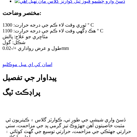
مختصر وضاحت:
ٿوري وقت لاء ڪم جي درجه حرارت: 1300 ° C
هڪ ڊگهي وقت لاء ڪم جي درجه حرارت: 1100 ° C
مٿاڇري جو علاج: پالش
شڪل: گول
طول و عرض رواداري +/-0.02mm
اسان کي اي ميل موڪليو
پيداوار جي تفصيل
پراڊڪٽ ٽيگ
ڏسڻ واري شيشي جي طور تي، ڪوارٽز گلاس ۾ ڪيتريون ئي
مثبت خاصيتون آهن جهڙوڪ تيز گرمي پد جي مزاحمت، سٺي
حرارتي جھٽڪي جي مزاحمت، حرارتي توسيع جي گھٽ کوٽائي ۽