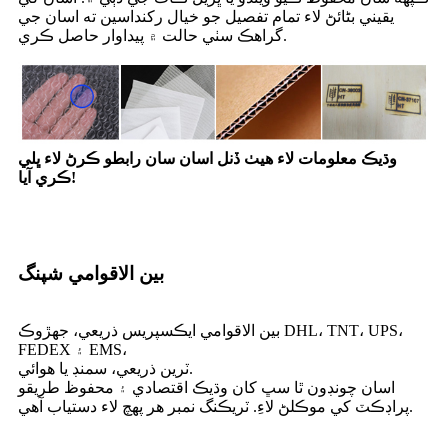
يقيني بڻائڻ لاء تمام تفصيل جو خيال رکنداسين ته اسان جي
گراهڪ سٺي حالت ۾ پيداوار حاصل ڪري.
وڌيڪ معلومات لاء هيٺ ڏنل اسان سان رابطو ڪرڻ لاء ڀلي
ڪري آيا!
بين الاقوامي شپنگ
بين الاقوامي ايڪسپريس ذريعي، جهڙوڪ DHL، TNT، UPS،
FEDEX ۽ EMS،
ٽرين ذريعي، سمنڊ يا هوائي.
اسان چونڊون ٿا سڀ کان وڌيڪ اقتصادي ۽ محفوظ طريقو
پراڊڪٽ کي موڪلڻ لاءِ. ٽريڪنگ نمبر هر پهچ لاء دستياب آهي.