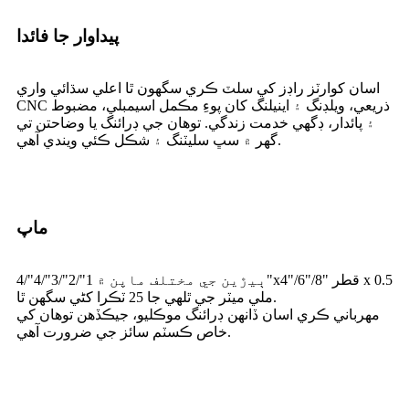
پيداوار جا فائدا
اسان کوارٽز راڊز کي سلٽ ڪري سگھون ٿا اعلي سڌائي واري
CNC ذريعي، ويلڊنگ ۽ اينيلنگ کان پوءِ مڪمل اسيمبلي، مضبوط
۽ پائدار، ڊگھي خدمت زندگي. توهان جي ڊرائنگ يا وضاحتن تي
گهر ۾ سڀ سليٽنگ ۽ شڪل ڪئي ويندي آهي.
ماپ
ٻيڙين جي مختلف ماپن ۾ 1"/2"/3"/4"/4"x4"/6"/8" قطر x 0.5
ملي ميٽر جي ٿلهي جا 25 ٽڪرا کڻي سگھن ٿا.
مھرباني ڪري اسان ڏانھن ڊرائنگ موڪليو، جيڪڏھن توھان کي
خاص ڪسٽم سائز جي ضرورت آھي.