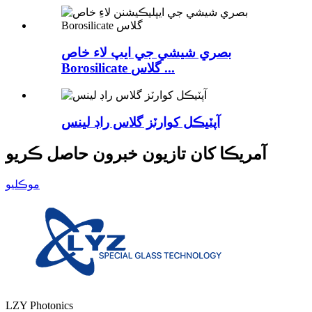
بصري شيشي جي ايپ لاء خاص
Borosilicate گلاس ...
آپٽيڪل کوارٽز گلاس راڊ لينس
آمريڪا کان تازيون خبرون حاصل ڪريو
موڪليو
LZY Photonics