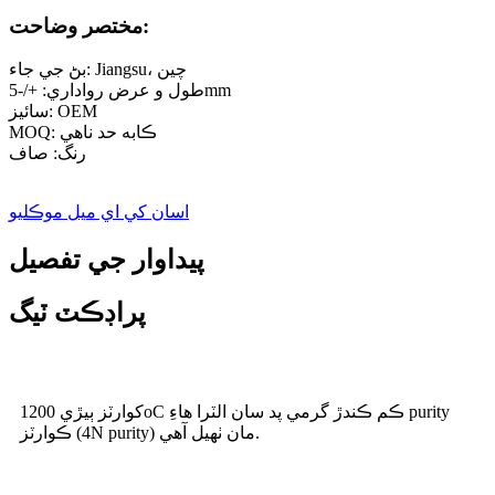
مختصر وضاحت:
بڻ جي جاء: Jiangsu، چين
طول و عرض رواداري: +/-5mm
سائيز: OEM
MOQ: ڪابه حد ناهي
رنگ: صاف
اسان کي اي ميل موڪليو
پيداوار جي تفصيل
پراڊڪٽ ٽيگ
کوارٽز ٻيڙي 1200oC ڪم ڪندڙ گرمي پد سان الٽرا هاءِ purity
ڪوارٽز (4N purity) مان ٺهيل آهي.