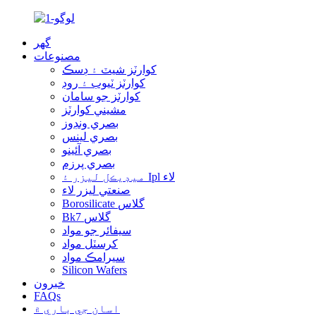
گهر
مصنوعات
کوارٽز شيٽ ۽ ڊسڪ
کوارٽز ٽيوب ۽ روڊ
کوارٽز جو سامان
مشيني کوارٽز
بصري ونڊوز
بصري لينس
بصري آئينو
بصري پرزم
ميڊيڪل ليزر ۽ Ipl لاء
صنعتي ليزر لاء
Borosilicate گلاس
Bk7 گلاس
سيفائر جو مواد
کرسٽل مواد
سيرامڪ مواد
Silicon Wafers
خبرون
FAQs
اسان جي باري ۾