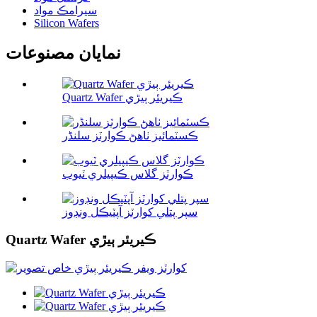
سيرامڪ مواد
Silicon Wafers
نمايان مصنوعات
Quartz Wafer ڪيريئر ٻيڙي
ڪسٽمائيز ٺاھڻ ڪوارٽز سلنڈر
ڪوارٽز گلاس ڪيپيلري ٽيوب
سپر پتلي کوارٽز آپٽيڪل ونڊوز
Quartz Wafer ڪيريئر ٻيڙي