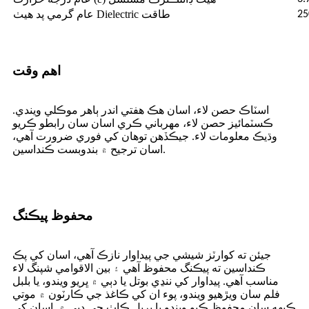
عام گرمي پد هيٺ Dielectric طاقت
25
اهم وقت
اسٽاڪ حصن لاء، اسان هڪ هفتي اندر ٻاهر موڪلي ويندي.
ڪسٽمائيز حصن لاء، مهرباني ڪري اسان سان رابطو ڪريو
وڌيڪ معلومات لاء. جيڪڏهن توهان کي فوري ضرورت آهي،
اسان ترجيح ۾ بندوبست ڪنداسين.
محفوظ پيڪنگ
جيئن ته کوارٽز شيشي جي پيداوار نازڪ آهي، اسان کي پڪ
ڪنداسين ته پيڪنگ محفوظ آهي ۽ بين الاقوامي شپنگ لاء
مناسب آهي. پيداوار کي ننڍي بوتل يا دٻي ۾ ڀريو ويندو، يا بلبل
فلم سان ويڙهيو ويندو، پوء ان کي ڪاغذ جي ڪارٽون ۾ موتي
ڪپهه سان محفوظ ڪيو ويندو يا ڀريل ڪاٺ جي دٻي ۾. اسان کي