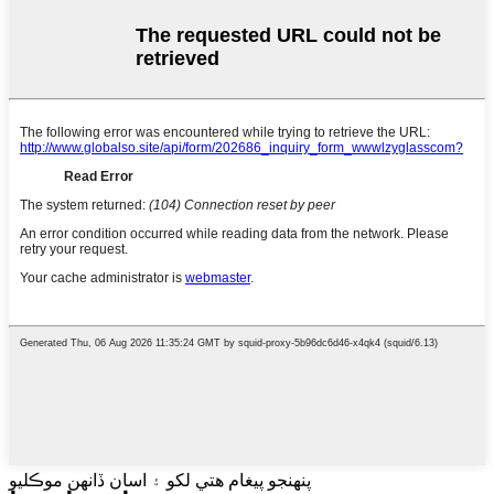
پنهنجو پيغام هتي لکو ۽ اسان ڏانهن موڪليو