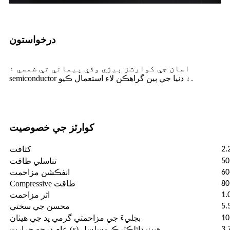
درخواستون
اسان جي کوارٽز ٻيڙي وڏي پيماني تي شمسي ۽
semiconductor ۽ دنيا جي ٻين گراهڪن لاء استعمال ڪيو.
کوارٽز جي خصوصيت
کثافت
2.
تناسلي طاقت
انفڪشن مزاحمت
60
Compressive طاقت
80
اثر مزاحمت
1.
محسن جي سختي
5.
بجليءَ جي مزاحمتي گرمي پد جي هيٺان
عام درجه حرارت (ε) هيٺ ڊائلڪٽرڪ مسلسل
3.