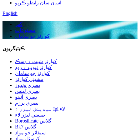
اسان سان رابطو ڪريو
English
گهر
مصنوعات
کوارٽز جو سامان
ڪيٽيگريون
کوارٽز شيٽ ۽ ڊسڪ
کوارٽز ٽيوب ۽ روڊ
کوارٽز جو سامان
مشيني کوارٽز
بصري ونڊوز
بصري لينس
بصري آئينو
بصري پرزم
ميڊيڪل ليزر ۽ Ipl لاء
صنعتي ليزر لاء
Borosilicate گلاس
Bk7 گلاس
سيفائر جو مواد
کرسٽل مواد