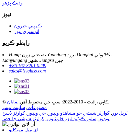
وڌيڪ پڙهو
نيوز
ڪمپني خبرون
انڊسٽري نيوز
رابطو ڪريو
Hump ​​صنعتي زون، Yuandong روڊ، Donghai ڪائونٽي،
Lianyungang شهر، Jiangsu چين
+86 167 3201 0299
sales@lzyglass.com
© ڪاپي رائيٽ - 2010-2022: سڀ حق محفوظ آهن.
نمايان
مصنوعات
,
سائيٽ ميپ
ٽرپل بور
,
کوارٽز شيشي جو مشاهدو ونڊوز
,
جي ونڊوز
,
کوارٽز ڏسڻ
,
ونڊوز
,
سلور ڪوٽيڊ ليزر فلو ٽيوب
,
کوارٽز شيشي جا حصا
اي ميل موڪليو