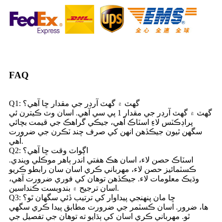
FAQ
Q1: گهٽ ۾ گهٽ آرڊر جي مقدار ڇا آهي؟
گھٽ ۾ گھٽ آرڊر جي مقدار 1 پي سي آھي. اسان وٽ ڪيترن ئي
پراڊڪٽس لاءِ اسٽاڪ آهي، جيڪي گراهڪ جي قيمت بچائي
سگهن ٿيون جيڪڏهن انهن کي صرف چند ٽڪرن جي ضرورت
آهي.
Q2: اڳواٽ وقت ڇا آهي؟
اسٽاڪ حصن لاء، اسان هڪ هفتي اندر ٻاهر موڪلي ويندي.
ڪسٽمائيز حصن لاء، مهرباني ڪري اسان سان رابطو ڪريو
وڌيڪ معلومات لاء. جيڪڏهن توهان کي فوري ضرورت آهي،
اسان ترجيح ۾ بندوبست ڪنداسين.
Q3: ڇا مان پنهنجي پيداوار کي ترتيب ڏئي سگهان ٿو؟
ها، ضرور. اسان ڪسٽمر جي ضرورت مطابق پيدا ڪري سگهي
ٿو. مهرباني ڪري اسان کي ٻڌايو ته توهان جي تفصيل جي