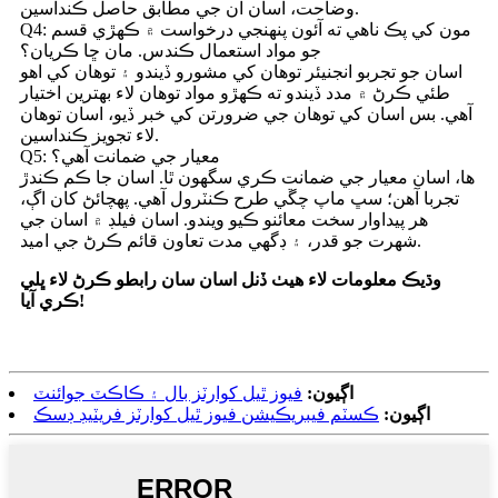
وضاحت، اسان ان جي مطابق حاصل ڪنداسين.
Q4: مون کي پڪ ناهي ته آئون پنهنجي درخواست ۾ ڪهڙي قسم
جو مواد استعمال ڪندس. مان ڇا ڪريان؟
اسان جو تجربو انجنيئر توهان کي مشورو ڏيندو ۽ توهان کي اهو
طئي ڪرڻ ۾ مدد ڏيندو ته ڪهڙو مواد توهان لاء بهترين اختيار
آهي. بس اسان کي توهان جي ضرورتن کي خبر ڏيو، اسان توهان
لاء تجويز ڪنداسين.
Q5: معيار جي ضمانت آهي؟
ها، اسان معيار جي ضمانت ڪري سگهون ٿا. اسان جا ڪم ڪندڙ
تجربا آهن؛ سڀ ماپ چڱي طرح ڪنٽرول آهي. پهچائڻ کان اڳ،
هر پيداوار سخت معائنو ڪيو ويندو. اسان فيلڊ ۾ اسان جي
شهرت جو قدر، ۽ ڊگهي مدت تعاون قائم ڪرڻ جي اميد.
وڌيڪ معلومات لاء هيٺ ڏنل اسان سان رابطو ڪرڻ لاء ڀلي
ڪري آيا!
اڳيون:
فيوز ٿيل کوارٽز بال ۽ ڪاڪٽ جوائنٽ
اڳيون:
ڪسٽم فيبريڪيشن فيوز ٿيل کوارٽز فريٽيڊ ڊسڪ