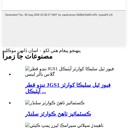
پنهنجو پيغام هتي لکو ۽ اسان ڏانهن موڪليو
مصنوعات جا زمرا
ننڍو قطر JGS1 فيوز ٿيل سليڪا کوارٽز
آپٽيڪل ...
ڪسٽمائيز ٺاھڻ ڪوارٽز سلنڈر