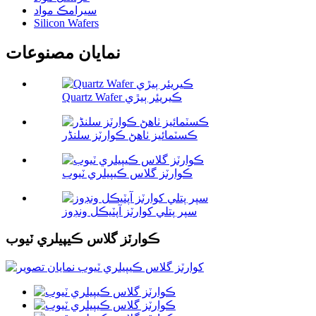
سيرامڪ مواد
Silicon Wafers
نمايان مصنوعات
Quartz Wafer ڪيريئر ٻيڙي
ڪسٽمائيز ٺاھڻ ڪوارٽز سلنڈر
ڪوارٽز گلاس ڪيپيلري ٽيوب
سپر پتلي کوارٽز آپٽيڪل ونڊوز
ڪوارٽز گلاس ڪيپيلري ٽيوب