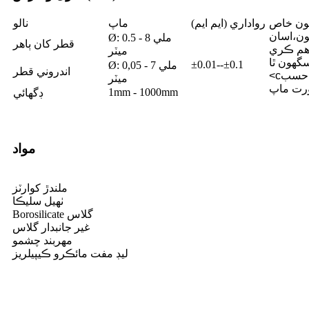
ون خاص
رواداري (ايم ايم)
ماپ
نالو
ن،
اسان
Ø: 0.5 - 8 ملي
قطر کان ٻاهر
هم ڪري
ميٽر
گهون ٿا
±0.01--±0.1
Ø: 0,05 - 7 ملي
اندروني قطر
حسب
<c
ميٽر
1mm - 1000mm
ڊگھائي
مواد
ملندڙ کوارٽز
ٺهيل سليڪا
Borosilicate گلاس
غير جانبدار گلاس
مهربند چشمو
ليڊ مفت مائڪرو ڪيپيلريز