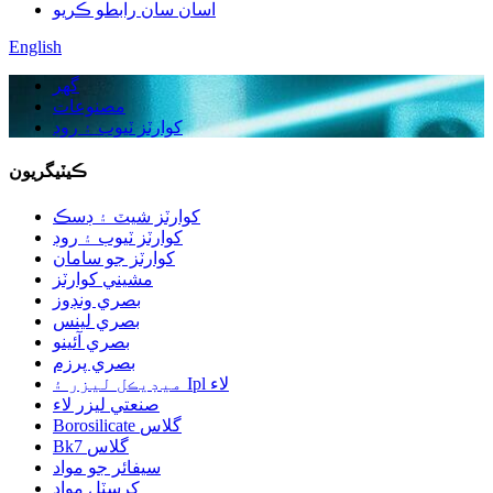
اسان سان رابطو ڪريو
English
گهر
مصنوعات
کوارٽز ٽيوب ۽ روڊ
ڪيٽيگريون
کوارٽز شيٽ ۽ ڊسڪ
کوارٽز ٽيوب ۽ روڊ
کوارٽز جو سامان
مشيني کوارٽز
بصري ونڊوز
بصري لينس
بصري آئينو
بصري پرزم
ميڊيڪل ليزر ۽ Ipl لاء
صنعتي ليزر لاء
Borosilicate گلاس
Bk7 گلاس
سيفائر جو مواد
کرسٽل مواد