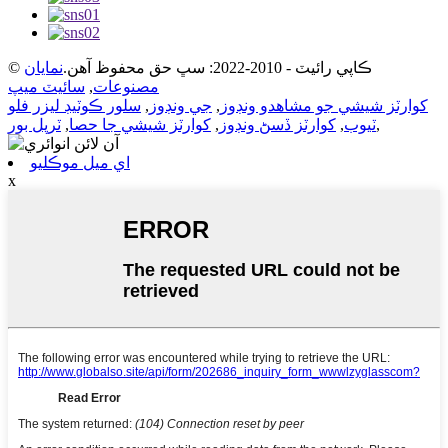
© ڪاپي رائيٽ - 2010-2022: سڀ حق محفوظ آهن.
نمايان
مصنوعات
,
سائيٽ ميپ
کوارٽز شيشي جو مشاهدو ونڊوز
,
جي ونڊوز
,
سلور ڪوٽيڊ ليزر فلو
,
ٽيوب
,
کوارٽز ڏسڻ ونڊوز
,
کوارٽز شيشي جا حصا
,
ٽرپل بور
اي ميل موڪليو
x