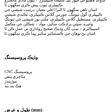
گڏوگڏ مصنوعي فيوز ٿيل سليڪا ڪيپليئرز ۽ ٻيون مادي مائڪرو
ڪيپيلري ٽيوب پيش ڪري سگھون ٿا.
اسان ٺاهي سگهون ٿا الٽرا اعلي معيار، درست شيشي جي
ڪيپيلري گول ٽيوبنگ، چورس گلاس ڪيپيلري، ٽڪنڊي شيشي
ڪيپيلري، مستطيل گلاس ڪيپيلري، ملٽي بور شيشي جي ٽيوبنگ
وغيره. سڀئي پراڊڪٽ سائيز، مواد ۽ شڪلن جي مڪمل
اسپيڪٽرم ۾ سڀ کان وڌيڪ صحيح رواداري تي عمل ڪن ٿا.
اسان پڻ توهان جي ڪسٽمائيز سائيز پيدا ڪري سگهون ٿا.
وڌيڪ پروسيسنگ
CNC پروسيسنگ
مٿاڇري پيس
موڙيندڙ
هڪ بند بند
طول و عرض (mm)