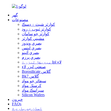
گهر
مصنوعات
کوارٽز شيٽ ۽ ڊسڪ
کوارٽز ٽيوب ۽ روڊ
کوارٽز جو سامان
مشيني کوارٽز
بصري ونڊوز
بصري لينس
بصري آئينو
بصري پرزم
ميڊيڪل ليزر ۽ Ipl لاء
صنعتي ليزر لاء
Borosilicate گلاس
Bk7 گلاس
سيفائر جو مواد
کرسٽل مواد
سيرامڪ مواد
Silicon Wafers
خبرون
FAQs
اسان جي باري ۾