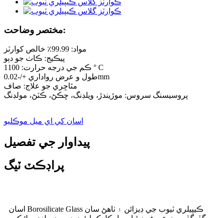
مختصر وضاحت:
مواد: 99.99٪ خالص کوارٽز
پيڪيج: ڪاٺ جو دٻو
ڪم جي درجه حرارت: 1100 ° C
طول و عرض رواداري +/-0.02mm
مٿاڇري جو علاج: صاف
پروسيسنگ سروس: موڙيندڙ، ويلڊنگ، ڇڪڻ، ڪٽڻ، مولڊنگ
اسان کي اي ميل موڪليو
پيداوار جي تفصيل
پراڊڪٽ ٽيگ
اسان Borosilicate Glass ڪيپيلري ٽيوب جي ڊيزائن ۽ ٺاھڻ سان