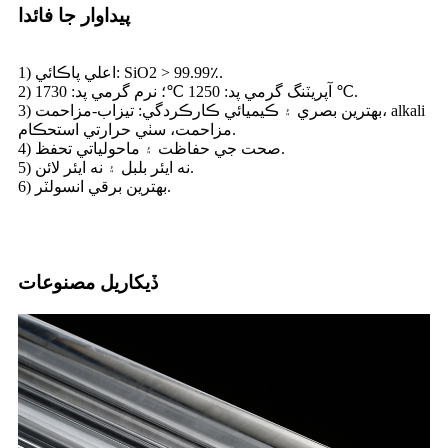
پيداوار جا فائدا
1) اعلي پاڪائي: SiO2 > 99.99٪.
2) آپريٽنگ گرمي پد: 1250 ℃؛ نرم گرمي پد: 1730 ℃.
3) بهترين بصري ۽ ڪيميائي ڪارڪردگي: تيزاب-مزاحمت، alkali
مزاحمت، سٺي حرارتي استحڪام.
4) صحت جي حفاظت ۽ ماحولياتي تحفظ.
5) نه ايئر بلبل ۽ نه ايئر لائن.
6) بهترين برقي انسولٽر.
ڏيکاريل مصنوعات