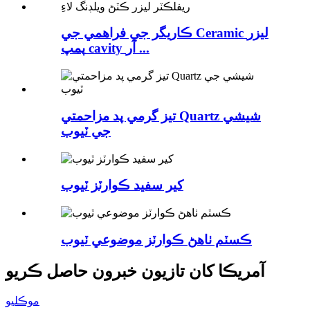
ڪاريگر جي فراهمي جي Ceramic ليزر
پمپ cavity آر ...
تيز گرمي پد مزاحمتي Quartz شيشي
جي ٽيوب
کير سفيد ڪوارٽز ٽيوب
ڪسٽم ٺاھڻ ڪوارٽز موضوعي ٽيوب
آمريڪا کان تازيون خبرون حاصل ڪريو
موڪليو