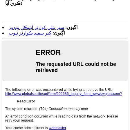
ڪري آيا!
اڳيون:
سپر پتلي کوارٽز آپٽيڪل ونڊوز
اڳيون:
کير سفيد ڪوارٽز ٽيوب