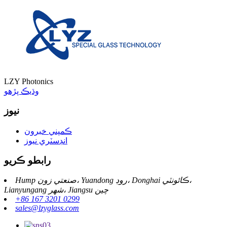
LZY Photonics
وڌيڪ پڙهو
نيوز
ڪمپني خبرون
انڊسٽري نيوز
رابطو ڪريو
Hump ​​صنعتي زون، Yuandong روڊ، Donghai ڪائونٽي،
Lianyungang شهر، Jiangsu چين
+86 167 3201 0299
sales@lzyglass.com