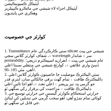
آپٽيڪل ڪميونيڪيشن
آپٽيڪل اجزاء لاء شيشي جي مائڪرو ڪيپيلريز
وهڪري جي پابنديون
کوارٽز جي خصوصيت
1. Transmittance سٺي ڪارڪردگي عام silicate شيشي جي ڀيٽ
۾، شفاف کوارٽز گلاس سڄي wavelength سر ۾ شاندار
permeability. عام شيشي جي ڀيٽ ۾ انفراريڊ اسپيڪٽرم ذريعي؛
ڏسڻ واري علائقي ۾، کوارٽج شيشي جي منتقلي نسبتا اعلي
آهي، مٿي 85٪ -90٪.
2. سٺي اليڪٽرڪ موصليت جا خاصيتون ڪوارٽز گلاس اعلي
ڊائليڪٽرڪ طاقت ۽ تمام گهٽ برقي چالکائي سان، ايتري قدر
جو گرمي پد، تيز پريشر ۽ اعلي تعدد ۾، اهو اڃا تائين اعلي
ڊليڪٽرڪ طاقت ۽ مزاحمت کي برقرار رکي سگهي ٿو.
3. حرارتي استحڪام ڪوارٽز گيسس جي حرارتي توسيع جي
کوٽائي تمام ننڍڙو آهي، اهو سخت گرمي جي تبديلين کي اپنائڻ
جي قابل ٿي سگهي ٿو.