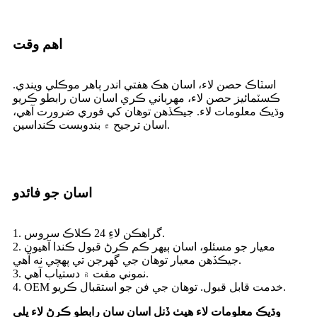
اهم وقت
اسٽاڪ حصن لاء، اسان هڪ هفتي اندر ٻاهر موڪلي ويندي.
ڪسٽمائيز حصن لاء، مهرباني ڪري اسان سان رابطو ڪريو
وڌيڪ معلومات لاء. جيڪڏهن توهان کي فوري ضرورت آهي،
اسان ترجيح ۾ بندوبست ڪنداسين.
اسان جو فائدو
1. گراهڪن لاءِ 24 ڪلاڪ سروس.
2. معيار جو مسئلو، اسان ٻيهر ڪم ڪرڻ قبول ڪندا آهيون
جيڪڏهن معيار توهان جي گهرجن تي پهچي نه آهي.
3. نموني مفت ۾ دستياب آهي.
4. OEM خدمت قابل قبول. توهان جي فن جو استقبال ڪريو.
وڌيڪ معلومات لاء هيٺ ڏنل اسان سان رابطو ڪرڻ لاء ڀلي