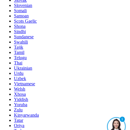
Slovak
Slovenian
Somali
Samoan
Scots Gaelic
Shona
Sindhi
Sundanese
Swahili
Tajik
Tamil
Telugu
Thai
Ukrainian
Urdu
Uzbek
Vietnamese
Welsh
Xhosa
Yiddish
Yoruba
Zulu
Kinyarwanda
1
Tatar
Oriya