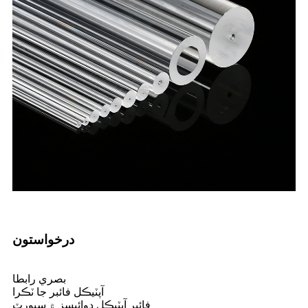
درخواستون
بصري رابطا
آپٽيڪل فائبر جا ٽڪرا
فائبر آپٽيڪل ڊوائيسز ۾ سپورٽ